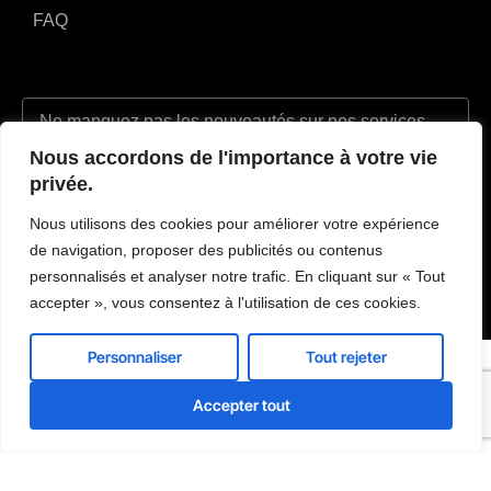
FAQ
Nous accordons de l'importance à votre vie
J'accepte la politique de confidentialité et donne ma permission de
privée.
traiter mes données personnelles aux fins spécifiées dans la politique de
Nous utilisons des cookies pour améliorer votre expérience
confidentialité.
de navigation, proposer des publicités ou contenus
Envoyer
personnalisés et analyser notre trafic. En cliquant sur « Tout
accepter », vous consentez à l'utilisation de ces cookies.
Personnaliser
Tout rejeter





AVIS
Accepter tout